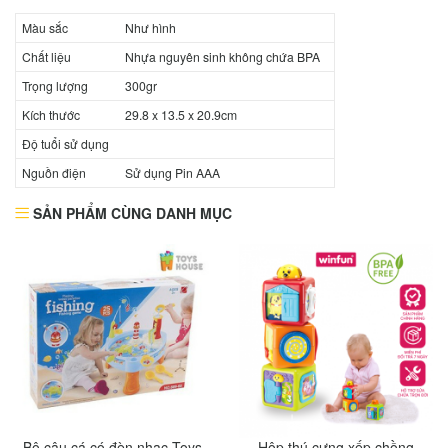
Màu sắc
Như hình
Chất liệu
Nhựa nguyên sinh không chứa BPA
Trọng lượng
300gr
Kích thước
29.8 x 13.5 x 20.9cm
Độ tuổi sử dụng
Nguồn điện
Sử dụng Pin AAA
SẢN PHẨM CÙNG DANH MỤC
Bộ câu cá có đèn nhạc Toys
Hộp thú cưng xếp chồng