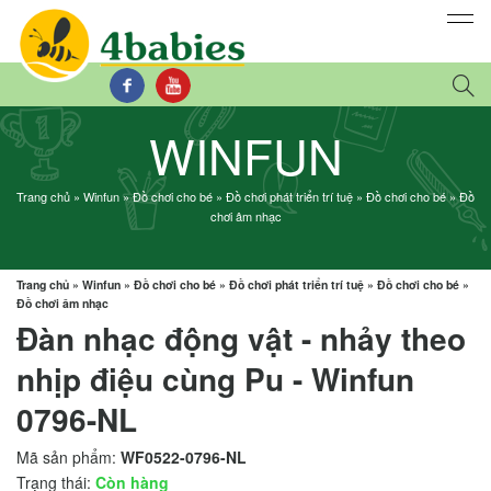
WINFUN
Trang chủ
»
Winfun
»
Đồ chơi cho bé
»
Đồ chơi phát triển trí tuệ
»
Đồ chơi cho bé
»
Đồ
chơi âm nhạc
Trang chủ
»
Winfun
»
Đồ chơi cho bé
»
Đồ chơi phát triển trí tuệ
»
Đồ chơi cho bé
»
Đồ chơi âm nhạc
Đàn nhạc động vật - nhảy theo
nhịp điệu cùng Pu - Winfun
0796-NL
Mã sản phẩm:
WF0522-0796-NL
Trạng thái:
Còn hàng