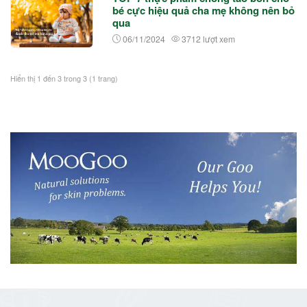
bé cực hiệu quả cha mẹ không nên bỏ
qua
06/11/2024
3712 lượt xem
Hiển thị 1 đến 3 trong 3 (1 trang)