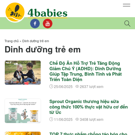
Trang chủ
»
Dinh dưỡng trẻ em
Dinh dưỡng trẻ em
Chế Độ Ăn Hỗ Trợ Trẻ Tăng Động
Giảm Chú Ý (ADHD): Dinh Dưỡng
Giúp Tập Trung, Bình Tĩnh và Phát
Triển Toàn Diện
25/06/2025
2637 lượt xem
Sprout Organic thương hiệu sữa
công thức 100% thực vật hữu cơ đến
từ Úc
11/06/2025
3408 lượt xem
TOP 7 thực phẩm chống táo bón cho