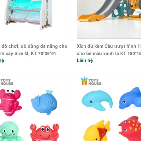
 đồ chơi, đồ dùng đa năng cho
Xích đu kèm Cầu trượt hình H
nh cây Size M, KT 76*36*91
cho bé màu xanh lá KT 180*1
hệ
Liên hệ
 House WM21E121
Toys House WM19020-G