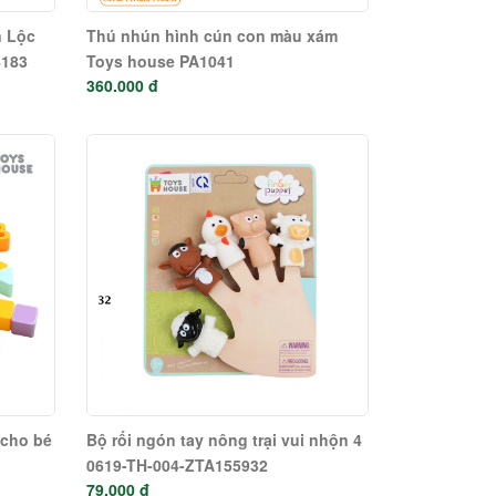
n Lộc
Thú nhún hình cún con màu xám
4183
Toys house PA1041
360.000 đ
 cho bé
Bộ rối ngón tay nông trại vui nhộn 4
0619-TH-004-ZTA155932
79.000 đ