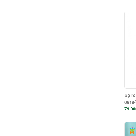
Bộ rố
0619
79.00