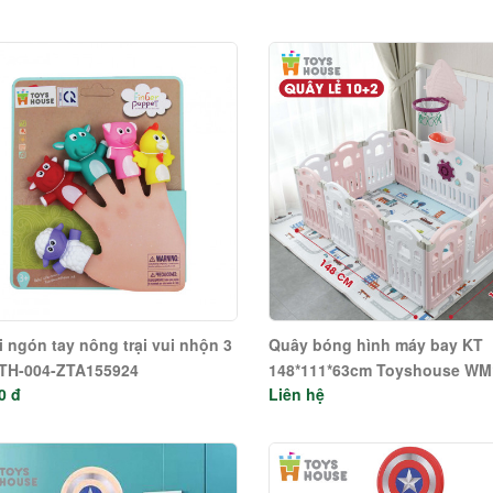
i ngón tay nông trại vui nhộn 3
Quây bóng hình máy bay KT
-TH-004-ZTA155924
148*111*63cm Toyshouse WM
0 đ
Liên hệ
QBB (10+2) gồm thảm và cột
rổ