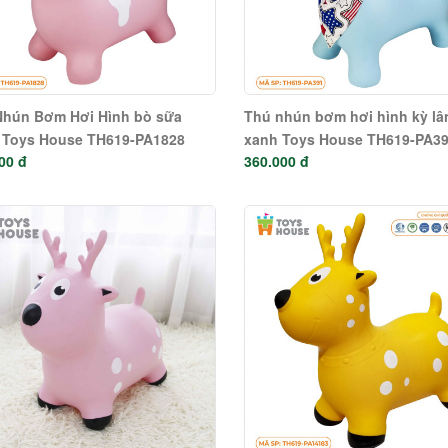
Nhún Bơm Hơi Hình bò sữa
Thú nhún bơm hơi hình kỳ l
 Toys House TH619-PA1828
xanh Toys House TH619-PA3
00 đ
360.000 đ