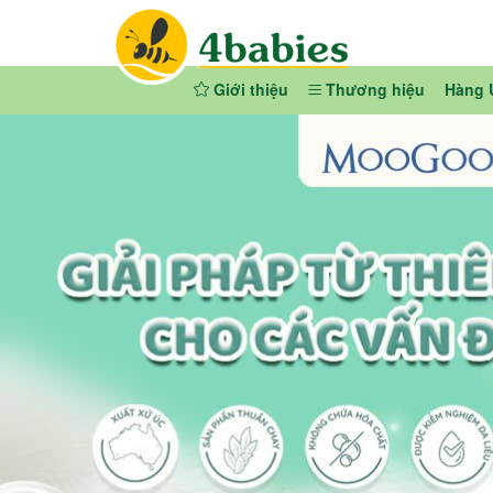
Giới thiệu
Thương hiệu
Hàng 