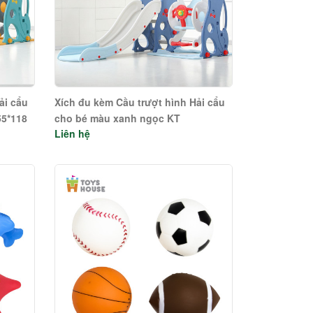
ải cẩu
Xích đu kèm Cầu trượt hình Hải cẩu
55*118
cho bé màu xanh ngọc KT
Liên hệ
180*155*118 Toys House WM19020-B