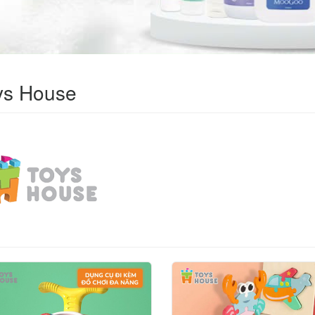
ys House