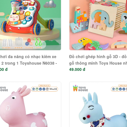
hơi đa năng có nhạc kiêm xe
Đồ chơi ghép hình gỗ 3D - đồ
i 2 trong 1 Toyshouse N6038 -
gỗ thông minh Toys House n
00 đ
49.000 đ
i bạn đồng hành không thể
hoạt hình ngộ nghĩnh, màu s
 của bé
dạng