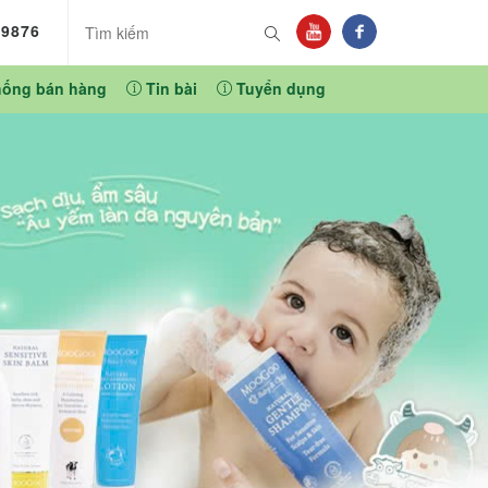
89876
hống bán hàng
Tin bài
Tuyển dụng