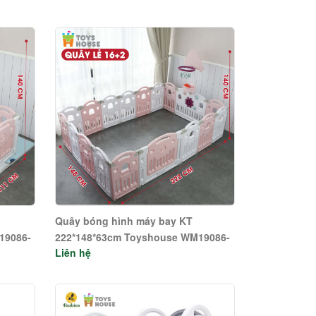
Quây bóng hình máy bay KT
19086-
222*148*63cm Toyshouse WM19086-
Liên hệ
 bóng
QBB +6 (16+2) + cột bóng rổ