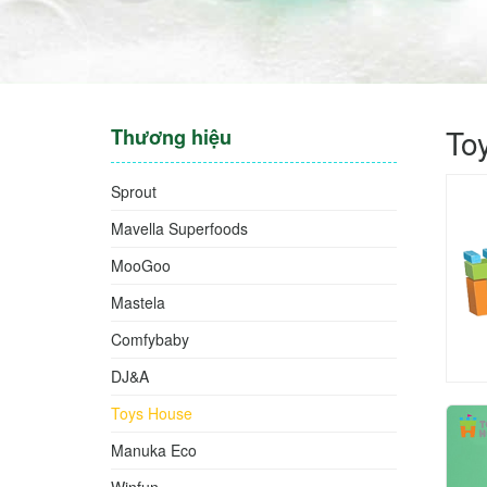
To
Thương hiệu
Sprout
Mavella Superfoods
MooGoo
Mastela
Comfybaby
DJ&A
Toys House
Manuka Eco
Winfun