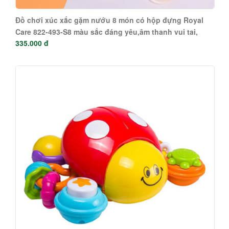
Đồ chơi xúc xắc gặm nướu 8 món có hộp đựng Royal
Care 822-493-S8 màu sắc đáng yêu,âm thanh vui tai,
335.000 đ
thich thú