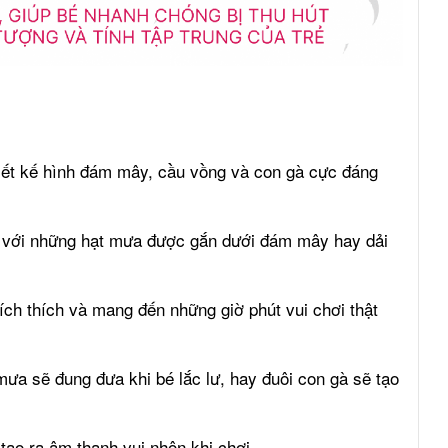
ết kế hình đám mây, cầu vồng và con gà cực đáng
ực với những hạt mưa được gắn dưới đám mây hay dải
ích thích và mang đến những giờ phút vui chơi thật
 mưa sẽ đung đưa khi bé lắc lư, hay đuôi con gà sẽ tạo
tạo ra âm thanh vui nhộn khi chơi