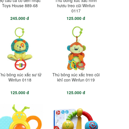
Bộ câu cá có đèn nhạc
Thú bông xúc xắc hình
Toys House 889-68
hươu treo cũi Winfun
0117
245.000 đ
125.000 đ
Thú bông xúc xắc sư tử
Thú bông xúc xắc treo cũi
Winfun 0118
khỉ con Winfun 0119
125.000 đ
125.000 đ