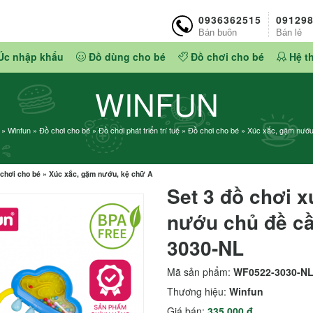
0936362515
09129
Bán buôn
Bán lẻ
Úc nhập khẩu
Đồ dùng cho bé
Đồ chơi cho bé
Hệ t
WINFUN
»
Winfun
»
Đồ chơi cho bé
»
Đồ chơi phát triển trí tuệ
»
Đồ chơi cho bé
»
Xúc xắc, gặm nướu
chơi cho bé
»
Xúc xắc, gặm nướu, kệ chữ A
Set 3 đồ chơi 
nướu chủ đề cầ
3030-NL
Mã sản phẩm:
WF0522-3030-N
Thương hiệu:
Winfun
Giá bán:
335.000 đ