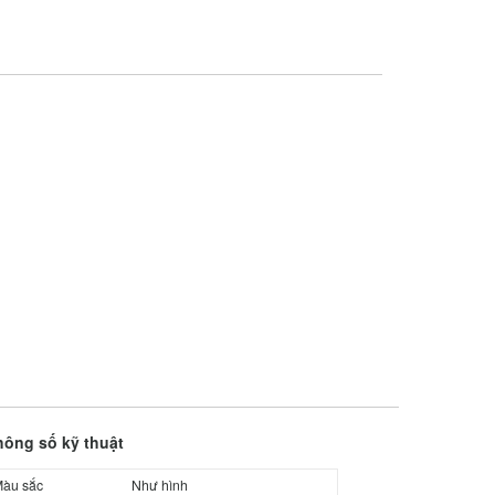
hông số kỹ thuật
àu sắc
Như hình