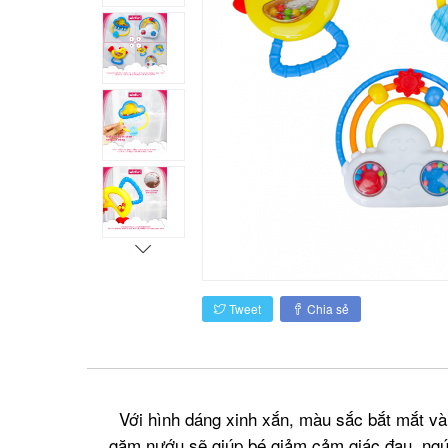
Tweet
Chia sẻ
Với hình dáng xinh xắn, màu sắc bắt mắt và 
gặm nướu sẽ giúp bé giảm cảm giác đau, ngứ