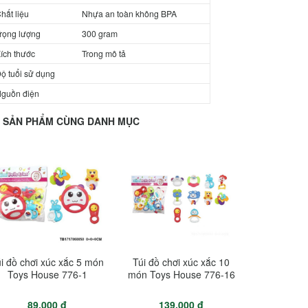
hất liệu
Nhựa an toàn không BPA
rọng lượng
300 gram
ích thước
Trong mô tả
ộ tuổi sử dụng
guồn điện
SẢN PHẨM CÙNG DANH MỤC
i đồ chơi xúc xắc 5 món
Túi đồ chơi xúc xắc 10
Toys House 776-1
món Toys House 776-16
89.000 đ
139.000 đ