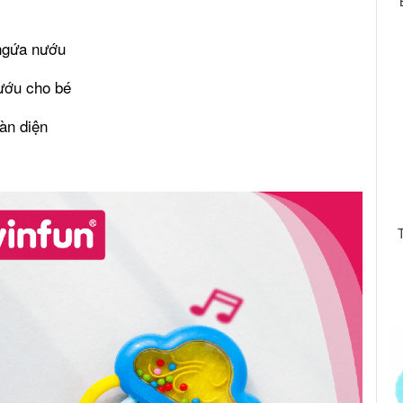
 ngứa nướu
ướu cho bé
oàn diện