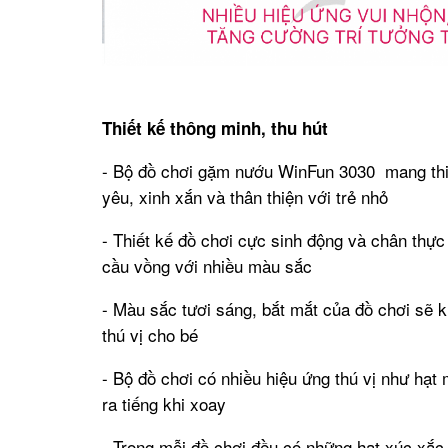
Thiết kế thông minh, thu hút
- Bộ đồ chơi gặm nướu WinFun 3030 mang thi
yêu, xinh xắn và thân thiện với trẻ nhỏ
- Thiết kế đồ chơi cực sinh động và chân th
cầu vồng với nhiều màu sắc
- Màu sắc tươi sáng, bắt mắt của đồ chơi sẽ k
thú vị cho bé
- Bộ đồ chơi có nhiều hiệu ứng thú vị như hạt
ra tiếng khi xoay
- Trong mỗi đồ chơi đều có những hạt xúc xắc 