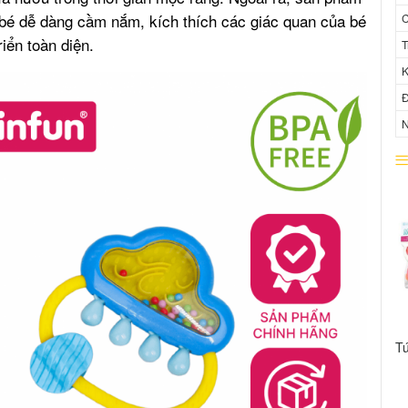
 bé dễ dàng cầm nắm, kích thích các giác quan của bé
C
riển toàn diện.
T
K
Đ
N
Tú