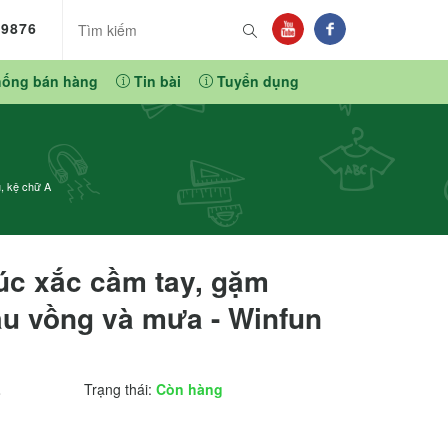
89876
hống bán hàng
Tin bài
Tuyển dụng
, kệ chữ A
xúc xắc cầm tay, gặm
u vồng và mưa - Winfun
L
Trạng thái:
Còn hàng