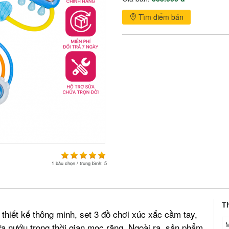
Tìm điểm bán
1
bầu chọn / trung bình:
5
T
thiết kế thông minh, set 3 đồ chơi xúc xắc cầm tay,
M
a nướu trong thời gian mọc răng. Ngoài ra, sản phẩm