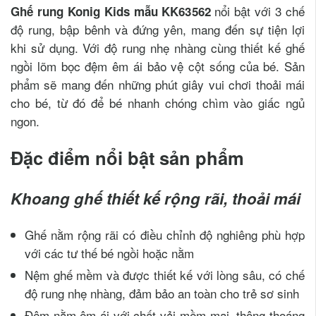
nổi bật với 3 chế
Ghế rung Konig Kids mẫu KK63562
độ rung, bập bênh và đứng yên, mang đến sự tiện lợi
khi sử dụng. Với độ rung nhẹ nhàng cùng thiết kế ghế
ngồi lõm bọc đệm êm ái bảo vệ cột sống của bé. Sản
phẩm sẽ mang đến những phút giây vui chơi thoải mái
cho bé, từ đó để bé nhanh chóng chìm vào giấc ngủ
ngon.
Đặc điểm nổi bật sản phẩm
Khoang ghế thiết kế rộng rãi, thoải mái
Ghế nằm rộng rãi có điều chỉnh độ nghiêng phù hợp
với các tư thế bé ngồi hoặc nằm
Nệm ghế mềm và được thiết kế với lòng sâu, có chế
độ rung nhẹ nhàng, đảm bảo an toàn cho trẻ sơ sinh
Đệm nằm êm ái với chất vải mềm mại, thông thoáng