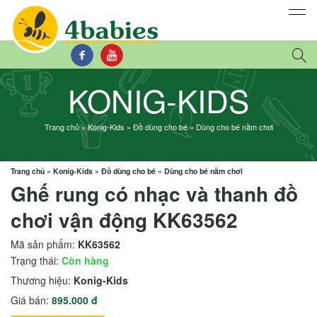
KONIG-KIDS
Trang chủ
»
Konig-Kids
»
Đồ dùng cho bé
»
Dùng cho bé nằm chơi
Trang chủ
»
Konig-Kids
»
Đồ dùng cho bé
»
Dùng cho bé nằm chơi
Ghế rung có nhạc và thanh đồ
chơi vận động KK63562
Mã sản phẩm:
KK63562
Trạng thái:
Còn hàng
Thương hiệu:
Konig-Kids
Giá bán:
895.000 đ