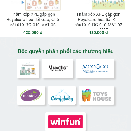
Thảm xốp XPE gấp gọn
Thảm xốp XPE gấp gọn
Royalcare họa tiết Gấu, Chữ
Royalcare họa tiết Khí
số1019-RC-010-MAT-06
cầu1019-RC-010-MAT-07
180x200
180x200 MAT-07
425.000 đ
425.000 đ
Độc quyền phân phối các thương hiệu