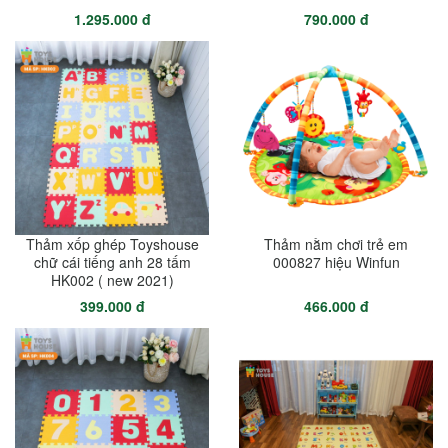
1.295.000 đ
790.000 đ
Thảm xốp ghép Toyshouse
Thảm nằm chơi trẻ em
chữ cái tiếng anh 28 tấm
000827 hiệu Winfun
HK002 ( new 2021)
399.000 đ
466.000 đ