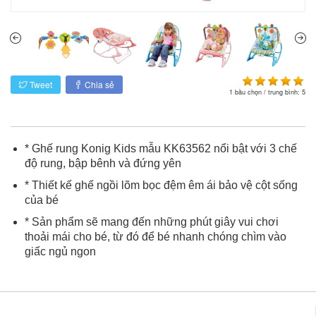
Tweet
Chia sẻ
1
bầu chọn / trung bình:
5
* Ghế rung Konig Kids mẫu KK63562 nổi bật với 3 chế
độ rung, bập bênh và đứng yên
* Thiết kế ghế ngồi lõm bọc đệm êm ái bảo vệ cột sống
của bé
* Sản phẩm sẽ mang đến những phút giây vui chơi
thoải mái cho bé, từ đó để bé nhanh chóng chìm vào
giấc ngủ ngon