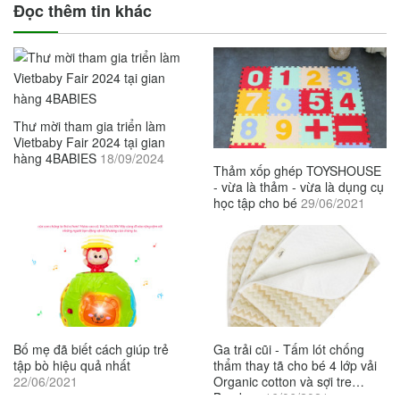
Đọc thêm tin khác
Thư mời tham gia triển làm
Vietbaby Fair 2024 tại gian
hàng 4BABIES
18/09/2024
Thảm xốp ghép TOYSHOUSE
- vừa là thảm - vừa là dụng cụ
học tập cho bé
29/06/2021
Bố mẹ đã biết cách giúp trẻ
Ga trải cũi - Tấm lót chống
tập bò hiệu quả nhất
thẩm thay tã cho bé 4 lớp vải
22/06/2021
Organic cotton và sợi tre
Bamboo
16/06/2021