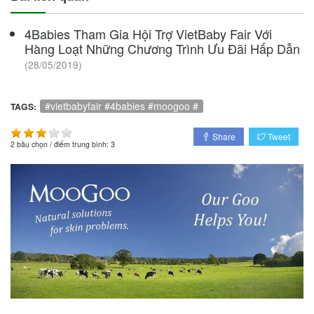
4Babies Tham Gia Hội Trợ VietBaby Fair Với
Hàng Loạt Những Chương Trình Ưu Đãi Hấp Dẫn
(28/05/2019)
#vietbabyfair #4babies #moogoo #
TAGS:
Share
Tweet
2
bầu chọn / điểm trung bình:
3