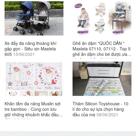
Xe đẩy đa năng thoáng khí
Ghế ăn dặm "QUỐC DÂN "
gập gọn - Siêu xịn Mastela
Mastela 07110, 07112 - Top 5
605
15/06/2021
ghế ăn dặm cho bé được ưa
chuộng nhất.
15/06/2021
Khăn tắm đa năng Muslin sợi
Thăm Silicon Toyshouse - 10
tre bamboo - Cùng con lưu
lí do cho sự lựa chọn hàng
giữ những khoảnh khắc đầu
đầu của mẹ
08/06/2021
đời
10/06/2021