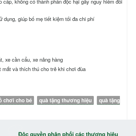
ao cấp, không có thành phần độc hại gây nguy hiểm đối
 dụng, giúp bố mẹ tiết kiệm tối đa chi phí
ất, xe cần cẩu, xe nâng hàng
mắt và thích thú cho trẻ khi chơi đùa
ồ chơi cho bé
quà tặng thương hiệu
quà tặng
Độc quyền phân phối các thương hiệu