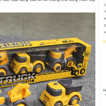
C
T
K
Đ
N
H