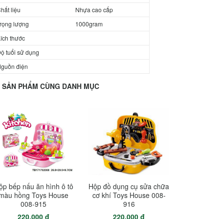
hất liệu
Nhựa cao cấp
rọng lượng
1000gram
ích thước
ộ tuổi sử dụng
guồn điện
SẢN PHẨM CÙNG DANH MỤC
ộp bếp nấu ăn hình ô tô
Hộp đồ dụng cụ sửa chữa
màu hồng Toys House
cơ khí Toys House 008-
008-915
916
220.000 đ
220.000 đ