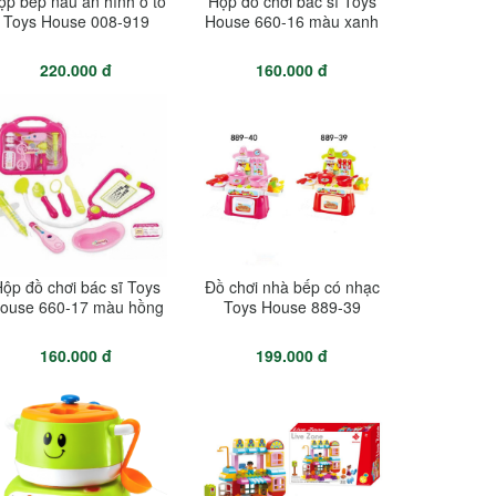
ộp bếp nấu ăn hình ô tô
Hộp đồ chơi bác sĩ Toys
Toys House 008-919
House 660-16 màu xanh
220.000 đ
160.000 đ
ộp đồ chơi bác sĩ Toys
Đồ chơi nhà bếp có nhạc
ouse 660-17 màu hồng
Toys House 889-39
160.000 đ
199.000 đ