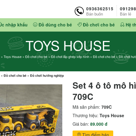
0936362515
09129
Bán buôn
Bán lẻ
Úc nhập khẩu
Đồ dùng cho bé
Đồ chơi cho bé
Hệ t
TOYS HOUSE
»
Toys House
»
Đồ chơi cho bé
»
Đồ chơi lắp ghép xếp hình
»
Đồ chơi cho bé
»
Đồ chơi hư
»
Đồ chơi cho bé
»
Đồ chơi hướng nghiệp
Set 4 ô tô mô 
709C
Mã sản phẩm:
709C
Thương hiệu:
Toys House
Giá bán:
89.000 đ
Tìm điểm bán