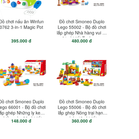
Đồ chơi nấu ăn Winfun
Đồ chơi Smoneo Duplo
0762 3-in-1 Magic Pot
Lego 55002 - Bộ đồ chơi
lắp ghép Nhà hàng vui vẻ
81 chi tiết Toyhouse
395.000 đ
480.000 đ
Đồ chơi Smoneo Duplo
Đồ chơi Smoneo Duplo
ego 66001 - Bộ đồ chơi
Lego 55006 - Bộ đồ chơi
lắp ghép Những ly kem
lắp ghép Nông trại hạnh
nhiều màu 30 chi tiết
phúc 48 chi tiết
148.000 đ
360.000 đ
Toyshouse
Toyshouse