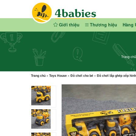
Giới thiệu
Thương hiệu
Hàng 
Trang chủ
Trang chủ
»
Toys House
»
Đồ chơi cho bé
»
Đồ chơi lắp ghép xếp hình