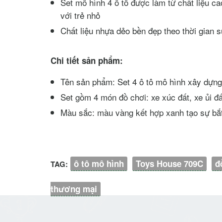
Set mô hình 4 ô tô được làm từ chất liệu c
với trẻ nhỏ
Chất liệu nhựa dẻo bền đẹp theo thời gian sử
Chi tiết sản phẩm:
Tên sản phẩm: Set 4 ô tô mô hình xây dựng
Set gồm 4 món đồ chơi: xe xúc đất, xe ủi đ
Màu sắc: màu vàng kết hợp xanh tạo sự bắt 
ô tô mô hình
Toys House 709C
đ
TAG:
thương mại