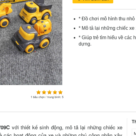
* Đồ chơi mô hình thu nhỏ 
* Mô tả lại những chiếc xe
* Giúp trẻ tìm hiểu về cá
dựng.
1
bầu chọn / trung bình:
5
T
với thiết kế sinh động, mô tả lại những chiếc xe
709C
M
 về các hoạt động của xe và những chú công nhân xây